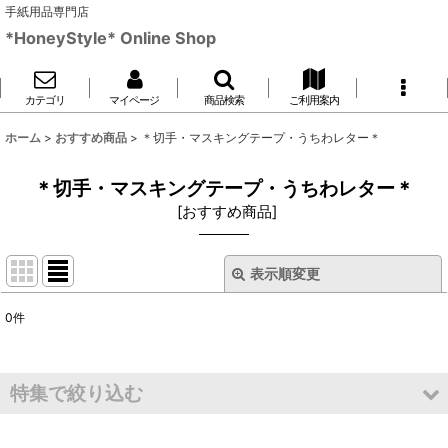
手紙用品専門店
*HoneyStyle* Online Shop
カテゴリ
マイページ
商品検索
ご利用案内
ホーム
>
おすすめ商品
>
＊切手・マスキングテープ・うちわレター＊
＊切手・マスキングテープ・うちわレター＊
[
おすすめ商品
]
表示順変更
閉じる
0
件
表示数
:
並び順
:
特集で絞り込む
絞り込む
＊紫＊