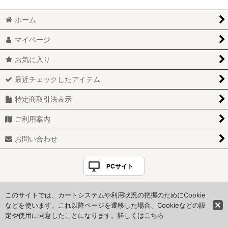
ホーム
＊白＊
マイページ
＊モノクロ＊
お気に入り
＊グレー&シルバー＊
最近チェックしたアイテム
＊ピンク＊
特定商取引法表示
＊グリーン＊
ご利用案内
＊ダークブラウン＊
お問い合わせ
＊イエロー＊
PCサイト
＊ブルー＊
Copyright(C)＊HoneyStyle＊. All Rights Reserved.
このサイトでは、カートシステムや利用状況の把握のためにCookie
さくら便り
当サイトに掲載の全てのコンテンツは著作権法で保護されています
などを使います。これ以降ページを遷移した場合、Cookieなどの設
定や使用に同意したことになります。詳しくは
こちら
クリスマス
Powered by
おちゃのこネット
ネットショップ作成サービス