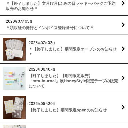
＊【終了しました】文月(7月)ふみの日ラッキーパックご予約
販売のお知らせ＊
2026
07
05
年
月
日
＊領収証の発行とインボイス登録番号について＊
2026
07
02
年
月
日
＊【終了しました】期間限定オープンのお知らせ
＊
2026
06
07
年
月
日
【終了しました】【期間限定販売】
「mt×Journal」展HoneyStyle限定テープの販売
について
2026
05
20
年
月
日
【終了しました】期間限定openのお知らせ