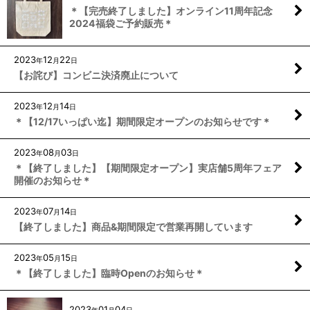
＊【完売終了しました】オンライン11周年記念
2024福袋ご予約販売＊
2023
12
22
年
月
日
【お詫び】コンビニ決済廃止について
2023
12
14
年
月
日
＊【12/17いっぱい迄】期間限定オープンのお知らせです＊
2023
08
03
年
月
日
＊【終了しました】【期間限定オープン】実店舗5周年フェア
開催のお知らせ＊
2023
07
14
年
月
日
【終了しました】商品&期間限定で営業再開しています
2023
05
15
年
月
日
＊【終了しました】臨時Openのお知らせ＊
2023
01
04