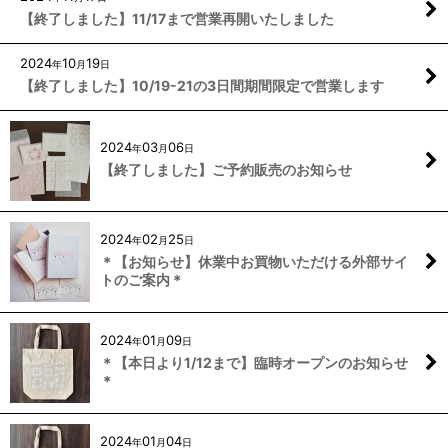
【終了しました】11/17まで営業再開いたしました
2024
10
19
年
月
日
【終了しました】10/19-21の3日間期間限定で営業します
2024
03
06
年
月
日
【終了しました】ご予約販売のお知らせ
2024
02
25
年
月
日
＊【お知らせ】休業中お買物いただける外部サイ
トのご案内＊
2024
01
09
年
月
日
＊【本日より1/12まで】臨時オープンのお知らせ
＊
2024
01
04
年
月
日