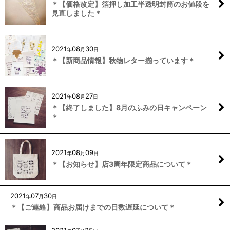
＊【価格改定】箔押し加工半透明封筒のお値段を
見直しました＊
2021
08
30
年
月
日
＊【新商品情報】秋物レター揃っています＊
2021
08
27
年
月
日
＊【終了しました】8月のふみの日キャンペーン
＊
2021
08
09
年
月
日
＊【お知らせ】店3周年限定商品について＊
2021
07
30
年
月
日
＊【ご連絡】商品お届けまでの日数遅延について＊