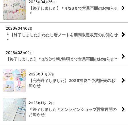
2026
04
26
年
月
日
【終了しました】＊4/26まで営業再開のお知らせ
＊
2026
04
02
年
月
日
＊【終了しました】わたし暦ノートを期間限定販売のお知らせ
＊
2026
03
02
年
月
日
【終了しました】＊3/5(木)朝7時頃まで営業再開のお知らせ＊
2026
01
07
年
月
日
【完売終了しました】2026福袋ご予約販売のお
知らせ
2025
11
12
年
月
日
＊終了しました＊オンラインショップ営業再開の
お知らせ