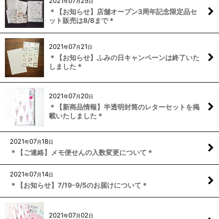
2021
07
25
年
月
日
＊【お知らせ】店舗オープン3周年記念限定品セ
ット販売は8/8まで＊
2021
07
21
年
月
日
＊【お知らせ】ふみの日キャンペーンは終了いた
しました＊
2021
07
20
年
月
日
＊【新商品情報】半透明封筒のレターセットを掲
載いたしました＊
2021
07
18
年
月
日
＊【ご連絡】メモ便せんの入数変更について＊
2021
07
14
年
月
日
＊【お知らせ】7/19-9/5のお届けについて＊
2021
07
02
年
月
日