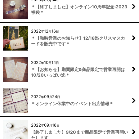
年
月
日
＊【終了しました】オンライン10周年記念:2023
福袋＊
2022
12
16
年
月
日
＊【臨時営業のお知らせ】12/18迄クリスマスカ
ードを販売中です＊
2022
10
14
年
月
日
＊【お知らせ】期間限定&商品限定で営業再開は
10/20いっぱい迄＊
2022
09
24
年
月
日
＊オンライン休業中のイベント出店情報＊
2022
09
18
年
月
日
【終了しました】9/20まで商品限定で営業再開い
たします