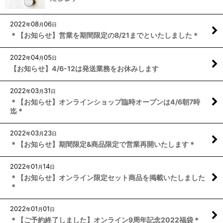
2022
08
06
年
月
日
＊【お知らせ】営業を期間限定の8/21までといたしました＊
2022
04
05
年
月
日
【お知らせ】4/6-12は発送業務をお休みします
2022
03
31
年
月
日
＊【お知らせ】オンラインショップ臨時オープンは4/6朝7時
迄＊
2022
03
23
年
月
日
＊【お知らせ】期間限定&商品限定で営業再開いたします＊
2022
01
14
年
月
日
＊【お知らせ】オンライン限定セット商品を掲載いたしました
＊
2022
01
01
年
月
日
＊【ご予約終了しました】オンライン9周年記念2022福袋＊