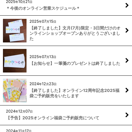
2025
10
21
年
月
日
＊今後のオンライン営業スケジュール＊
2025
07
15
年
月
日
【終了しました】文月(7月)限定・3日間だけのオ
ンラインショップオープンありがとうございまし
た
2025
07
13
年
月
日
【お知らせ】一筆箋のプレゼントは終了しました
2024
12
23
年
月
日
【終了しました】オンライン12周年記念2025福
袋ご予約販売をいたします
2024
12
07
年
月
日
【予告】2025オンライン福袋ご予約販売について
2024
11
17
年
月
日