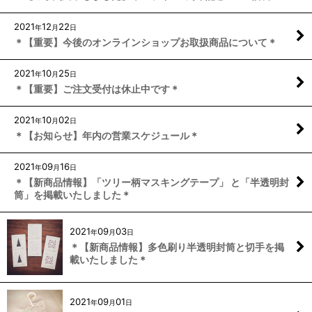
2021
12
22
年
月
日
＊【重要】今後のオンラインショップお取扱商品について＊
2021
10
25
年
月
日
＊【重要】ご注文受付は休止中です＊
2021
10
02
年
月
日
＊【お知らせ】年内の営業スケジュール＊
2021
09
16
年
月
日
＊【新商品情報】「ツリー柄マスキングテープ」 と「半透明封
筒」を掲載いたしました＊
2021
09
03
年
月
日
＊【新商品情報】多色刷り半透明封筒と切手を掲
載いたしました＊
2021
09
01
年
月
日