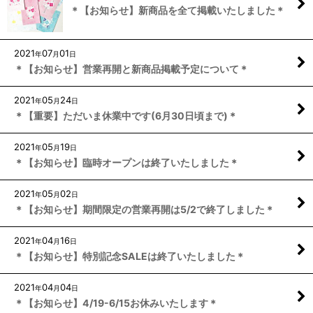
＊【お知らせ】新商品を全て掲載いたしました＊
2021
07
01
年
月
日
＊【お知らせ】営業再開と新商品掲載予定について＊
2021
05
24
年
月
日
＊【重要】ただいま休業中です(6月30日頃まで)＊
2021
05
19
年
月
日
＊【お知らせ】臨時オープンは終了いたしました＊
2021
05
02
年
月
日
＊【お知らせ】期間限定の営業再開は5/2で終了しました＊
2021
04
16
年
月
日
＊【お知らせ】特別記念SALEは終了いたしました＊
2021
04
04
年
月
日
＊【お知らせ】4/19-6/15お休みいたします＊