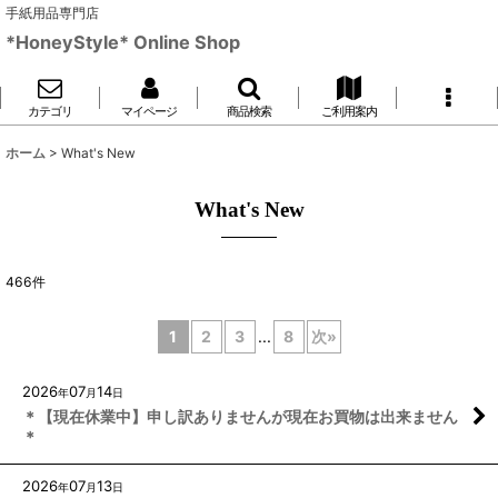
手紙用品専門店
*HoneyStyle* Online Shop
カテゴリ
マイページ
商品検索
ご利用案内
ホーム
>
What's New
What's New
466
件
1
2
3
...
8
次
»
2026
07
14
年
月
日
＊【現在休業中】申し訳ありませんが現在お買物は出来ません
＊
2026
07
13
年
月
日