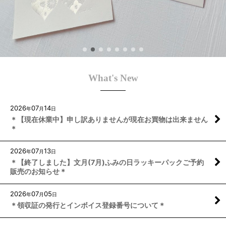
What's New
2026
07
14
年
月
日
＊【現在休業中】申し訳ありませんが現在お買物は出来ません
＊
2026
07
13
年
月
日
＊【終了しました】文月(7月)ふみの日ラッキーパックご予約
販売のお知らせ＊
2026
07
05
年
月
日
＊領収証の発行とインボイス登録番号について＊