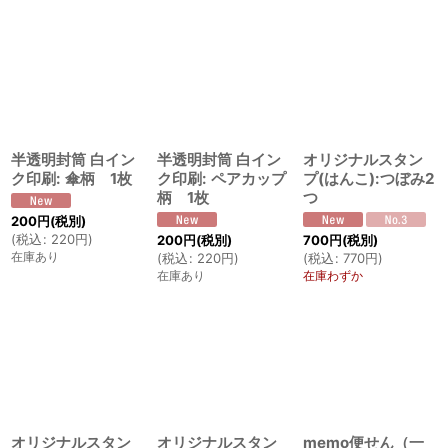
半透明封筒 白イン
半透明封筒 白イン
オリジナルスタン
ク印刷: 傘柄 1枚
ク印刷: ペアカップ
プ(はんこ):つぼみ2
柄 1枚
つ
200
円
(税別)
(
税込
:
220
円
)
200
円
(税別)
700
円
(税別)
在庫あり
(
税込
:
220
円
)
(
税込
:
770
円
)
在庫あり
在庫わずか
オリジナルスタン
オリジナルスタン
memo便せん（一