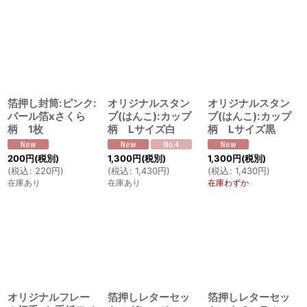
箔押し封筒:ピンク:
オリジナルスタン
オリジナルスタン
パール箔xさくら
プ(はんこ):カップ
プ(はんこ):カップ
柄 1枚
柄 Lサイズ白
柄 Lサイズ黒
200
円
(税別)
1,300
円
(税別)
1,300
円
(税別)
(
税込
:
220
円
)
(
税込
:
1,430
円
)
(
税込
:
1,430
円
)
在庫あり
在庫あり
在庫わずか
オリジナルフレー
箔押しレターセッ
箔押しレターセッ