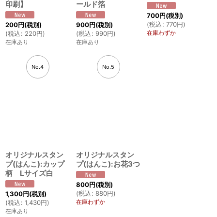
印刷】
ールド箔
700
円
(税別)
(
税込
:
770
円
)
200
円
(税別)
900
円
(税別)
在庫わずか
(
税込
:
220
円
)
(
税込
:
990
円
)
在庫あり
在庫あり
No.4
No.5
オリジナルスタン
オリジナルスタン
プ(はんこ):カップ
プ(はんこ):お花3つ
柄 Lサイズ白
800
円
(税別)
(
税込
:
880
円
)
1,300
円
(税別)
在庫わずか
(
税込
:
1,430
円
)
在庫あり