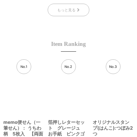
もっと見る
Item Ranking
No.1
No.2
No.3
memo便せん（一
箔押しレターセッ
オリジナルスタン
筆せん）： うちわ
ト グレージュ
プ(はんこ):つぼみ2
柄 5枚入 【両面
お手紙 ピンクゴ
つ