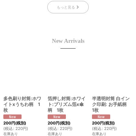
もっと見る
New Arrivals
多色刷り封筒:ホワ
箔押し封筒:ホワイ
半透明封筒 白イン
イトxうちわ柄 1
ト:プリズム箔x傘
ク印刷: お手紙柄
枚
柄 1枚
1枚
200
円
(税別)
200
円
(税別)
200
円
(税別)
(
税込
:
220
円
)
(
税込
:
220
円
)
(
税込
:
220
円
)
在庫あり
在庫あり
在庫あり