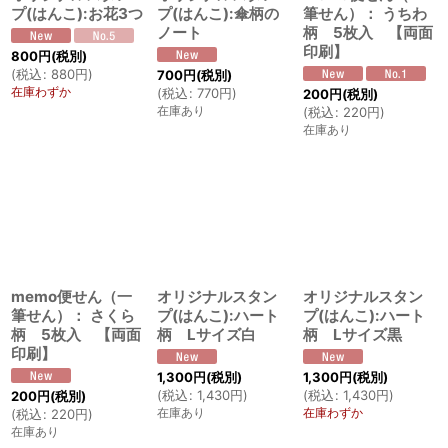
プ(はんこ):お花3つ
プ(はんこ):傘柄の
筆せん）： うちわ
ノート
柄 5枚入 【両面
印刷】
800
円
(税別)
(
税込
:
880
円
)
700
円
(税別)
在庫わずか
(
税込
:
770
円
)
200
円
(税別)
在庫あり
(
税込
:
220
円
)
在庫あり
memo便せん（一
オリジナルスタン
オリジナルスタン
筆せん）： さくら
プ(はんこ):ハート
プ(はんこ):ハート
柄 5枚入 【両面
柄 Lサイズ白
柄 Lサイズ黒
印刷】
1,300
円
(税別)
1,300
円
(税別)
(
税込
:
1,430
円
)
(
税込
:
1,430
円
)
200
円
(税別)
在庫あり
在庫わずか
(
税込
:
220
円
)
在庫あり