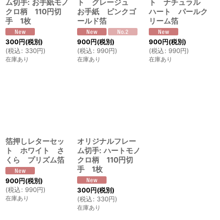
ム切手: お手紙モノ
ト グレージュ
ト ナチュラル
クロ柄 110円切
お手紙 ピンクゴ
ハート パールク
手 1枚
ールド箔
リーム箔
300
円
(税別)
900
円
(税別)
900
円
(税別)
(
税込
:
330
円
)
(
税込
:
990
円
)
(
税込
:
990
円
)
在庫あり
在庫あり
在庫あり
箔押しレターセッ
オリジナルフレー
ト ホワイト さ
ム切手: ハートモノ
くら プリズム箔
クロ柄 110円切
手 1枚
900
円
(税別)
(
税込
:
990
円
)
300
円
(税別)
在庫あり
(
税込
:
330
円
)
在庫あり