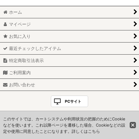
＊紫＊
箔押しレターセット
ホーム
＊白＊
箔押し加工のminiレターセット
マイページ
＊モノクロ＊
半透明便せん
お気に入り
＊グレー&シルバー＊
memo便せん5枚セット【両面印刷】
最近チェックしたアイテム
＊ピンク＊
半透明封筒 (トレーシングペーパー柄付き洋形2号)
特定商取引法表示
ご利用案内
＊グリーン＊
箔押し封筒/多色印刷封筒
お問い合わせ
＊ダークブラウン＊
箔押し加工トレーシングシール
＊イエロー＊
雪模様シール
PCサイト
＊ブルー＊
マスキングテープ
Copyright(C)＊HoneyStyle＊. All Rights Reserved.
このサイトでは、カートシステムや利用状況の把握のためにCookie
当サイトに掲載の全てのコンテンツは著作権法で保護されています
などを使います。これ以降ページを遷移した場合、Cookieなどの設
さくら便り
スタンプ(はんこ)
定や使用に同意したことになります。詳しくは
こちら
Powered by
おちゃのこネット
ネットショップ作成サービス