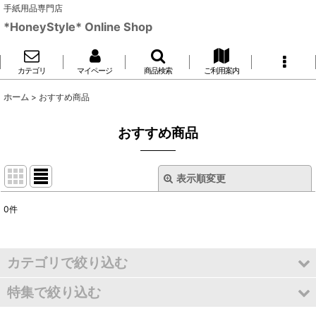
手紙用品専門店
*HoneyStyle* Online Shop
カテゴリ
マイページ
商品検索
ご利用案内
ホーム
>
おすすめ商品
おすすめ商品
表示順変更
閉じる
0
件
表示数
:
並び順
:
カテゴリで絞り込む
特集で絞り込む
絞り込む
オリジナルフレーム切手