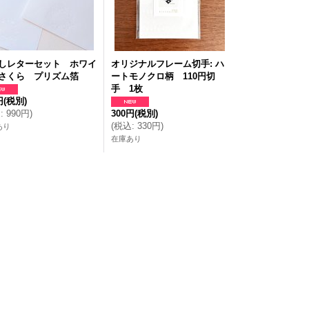
しレターセット ホワイ
オリジナルフレーム切手: ハ
さくら プリズム箔
ートモノクロ柄 110円切
手 1枚
円
(税別)
込
:
990円
)
300円
(税別)
(
税込
:
330円
)
あり
在庫あり