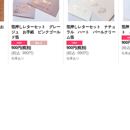
 お
箔押しレターセット グレー
箔押しレターセット ナチュ
箔押
切
ジュ お手紙 ピンクゴール
ラル ハート パールクリー
ト 
ド箔
ム箔
900
900円
(税別)
900円
(税別)
(
税
(
税込
:
990円
)
(
税込
:
990円
)
在庫
在庫あり
在庫あり