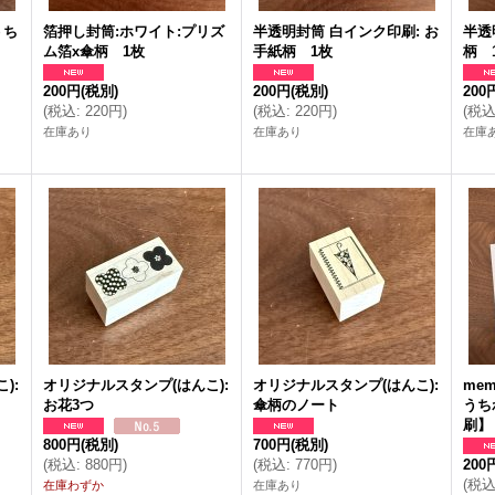
うち
箔押し封筒:ホワイト:プリズ
半透明封筒 白インク印刷: お
半透
ム箔x傘柄 1枚
手紙柄 1枚
柄 
200円
(税別)
200円
(税別)
200
(
税込
:
220円
)
(
税込
:
220円
)
(
税
在庫あり
在庫あり
在庫
):
オリジナルスタンプ(はんこ):
オリジナルスタンプ(はんこ):
me
お花3つ
傘柄のノート
うち
刷】
800円
(税別)
700円
(税別)
(
税込
:
880円
)
(
税込
:
770円
)
200
(
税
在庫わずか
在庫あり