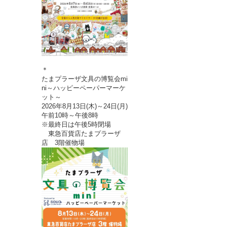
＊
たまプラーザ文具の博覧会mi
ni～ハッピーペーパーマーケ
ット～
2026年8月13日(木)～24日(月)
午前10時～午後8時
※最終日は午後5時閉場
東急百貨店たまプラーザ
店 3階催物場