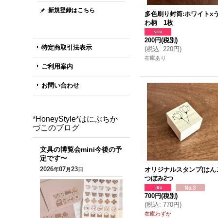
新規登録はこちら
多色刷り封筒:ホワイトx
わ柄 1枚
200円
(税別)
特定商取引法表示
(
税込
:
220円
)
在庫あり
ご利用案内
お問い合わせ
*HoneyStyle*はにぶちか
づこのブログ
文具の博覧会mini今後の予
定です〜
2026
07
23
オリジナルスタンプ(はんこ
年
月
日
つぼみ2つ
700円
(税別)
(
税込
:
770円
)
在庫わずか