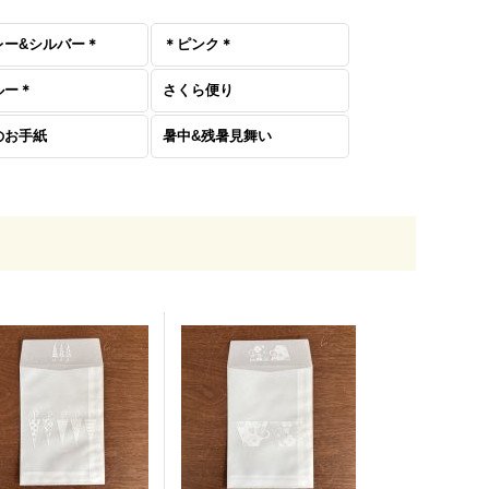
レー&シルバー＊
＊ピンク＊
ルー＊
さくら便り
のお手紙
暑中&残暑見舞い