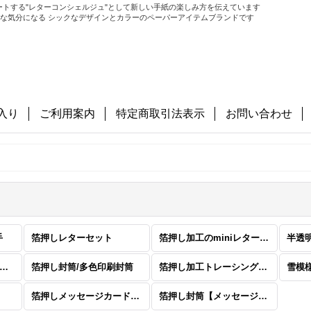
トする"レターコンシェルジュ"として新しい手紙の楽しみ方を伝えています
で幸せな気分になる シックなデザインとカラーのペーパーアイテムブランドです
入り
ご利用案内
特定商取引法表示
お問い合わせ
手
箔押しレターセット
箔押し加工のminiレターセット
半透
透明封筒 (トレーシングペーパー柄付き洋形2号)
箔押し封筒/多色印刷封筒
箔押し加工トレーシングシール
雪模
箔押しメッセージカード【A7サイズ】
箔押し封筒【メッセージカード用】