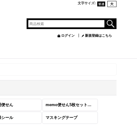
文字サイズ
:
ログイン
新規登録はこちら
明便せん
memo便せん5枚セット【両面印刷】
様シール
マスキングテープ