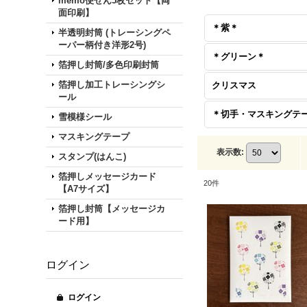
memo便せん5枚セット【両
面印刷】
＊紫＊
半透明封筒 (トレーシングペ
ーパー柄付き洋形2号)
＊グリーン＊
箔押し封筒/多色印刷封筒
箔押し加工トレーシングシ
クリスマス
ール
雪模様シール
マスキングテープ
表示数
:
スタンプ(はんこ)
箔押しメッセージカード
20
件
【A7サイズ】
箔押し封筒【メッセージカ
ード用】
ログイン
ログイン