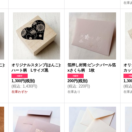
在庫
):
オリジナルスタンプ(はんこ):
箔押し封筒:ピンク:パール箔
オリ
ハート柄 Lサイズ黒
xさくら柄 1枚
カッ
1,300円
(税別)
200円
(税別)
1,3
(
税込
:
1,430円
)
(
税込
:
220円
)
(
税
在庫わずか
在庫あり
在庫