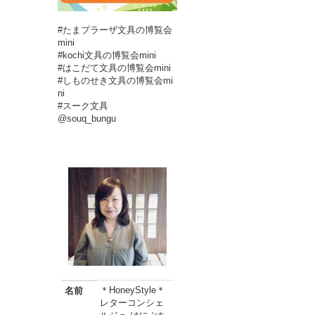
#たまプラーザ文具の博覧会
mini
#kochi文具の博覧会mini
#はこだて文具の博覧会mini
#しものせき文具の博覧会mi
ni
#スーク文具
@souq_bungu
＊HoneyStyle＊
名前
レターコンシェ