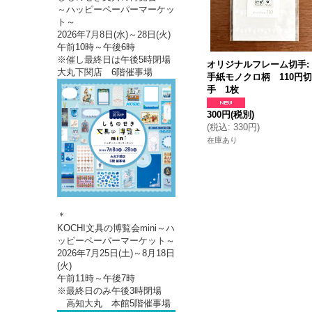
～ハッピーペーパーマーケッ
ト～
2026年7月8日(水)～28日(火)
午前10時～午後6時
※催し最終日は午後5時閉場
オリジナルフレーム切手:
大丸下関店 6階催事場
手紙モノクロ柄 110円
手 1枚
300円
(税別)
(
税込
:
330円
)
在庫あり
＊
KOCHI文具の博覧会mini～ハ
ッピーペーパーマーケット～
2026年7月25日(土)～8月18日
(火)
午前11時～午後7時
※最終日のみ午後3時閉場
高知大丸 本館5階催事場