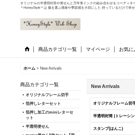
オリジナルの半透明封筒や便せんと万年筆インクの組み合わせをコーディネー
＊HoneyStyle＊は 服を選ぶ感覚や季節感を大切にした 持っているだけ
商品カテゴリ一覧
マイページ
お気に
ホーム
>
New Arrivals
商品カテゴリ一覧
New Arrivals
オリジナルフレーム切手
オリジナルフレーム切
箔押しレターセット
箔押し加工のminiレターセ
半
ット
半透明便せん
スタンプ(はんこ)