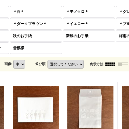
＊白＊
＊モノクロ＊
＊グ
＊ダークブラウン＊
＊イエロー＊
＊ブ
秋のお手紙
新緑のお手紙
梅雨
＊切手・マスキングテープ・うちわレター＊
雪模様
画像
:
並び順
:
表示方法
: