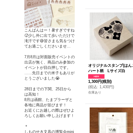
こんばんはー！暑すぎですね
🥵少し外に出て歩いただけで
滝汗です😅皆さまも気をつけ
てお過ごしくださいませ…
7月8月は対面販売イベントの
出店が無く、商品のみ参加の
オリジナルスタンプ(はんこ
イベントが目白押しです。
ハート柄 Lサイズ白
……先日までの米子もありが
とうございました😭
1,300円
(税別)
(
税込
:
1,430円
)
28日までの下関、25日から
在庫あり
は高知！
8月は函館、たまプラーザと
各地に商品が並びます！
お近くにお越しの際はぜひよ
ろしくお願い申し上げます！
＊
しものせき文具の博覧会mini