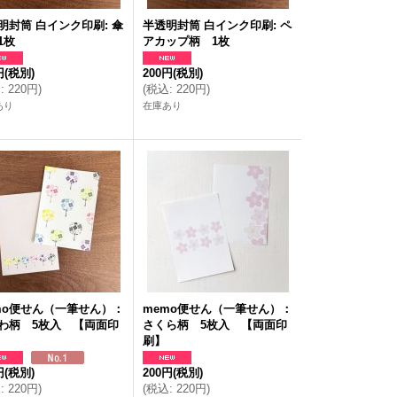
明封筒 白インク印刷: 傘
半透明封筒 白インク印刷: ペ
1枚
アカップ柄 1枚
円
(税別)
200円
(税別)
込
:
220円
)
(
税込
:
220円
)
あり
在庫あり
mo便せん（一筆せん）：
memo便せん（一筆せん）：
わ柄 5枚入 【両面印
さくら柄 5枚入 【両面印
刷】
円
(税別)
200円
(税別)
込
:
220円
)
(
税込
:
220円
)