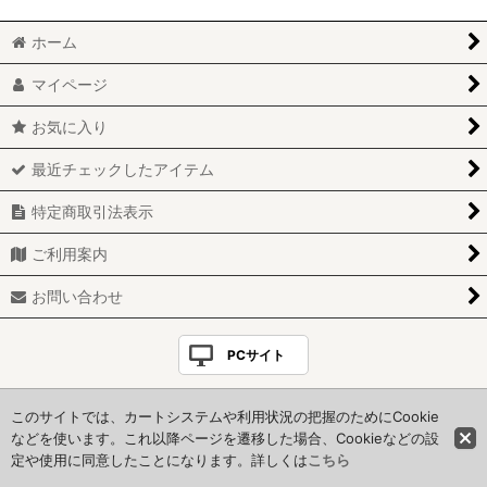
ホーム
＊白＊
マイページ
＊モノクロ＊
お気に入り
＊グレー&シルバー＊
最近チェックしたアイテム
＊ピンク＊
特定商取引法表示
＊グリーン＊
ご利用案内
＊ダークブラウン＊
お問い合わせ
＊イエロー＊
PCサイト
＊ブルー＊
Copyright(C)＊HoneyStyle＊. All Rights Reserved.
このサイトでは、カートシステムや利用状況の把握のためにCookie
さくら便り
当サイトに掲載の全てのコンテンツは著作権法で保護されています
などを使います。これ以降ページを遷移した場合、Cookieなどの設
定や使用に同意したことになります。詳しくは
こちら
クリスマス
Powered by
おちゃのこネット
ネットショップ作成サービス