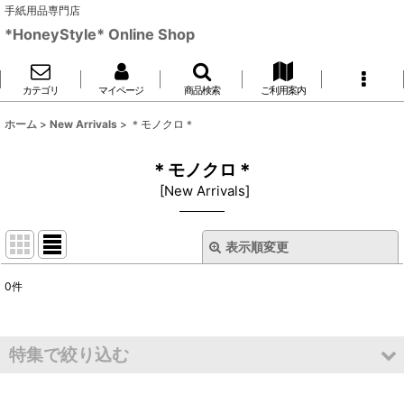
手紙用品専門店
*HoneyStyle* Online Shop
カテゴリ
マイページ
商品検索
ご利用案内
ホーム
>
New Arrivals
>
＊モノクロ＊
＊モノクロ＊
[
New Arrivals
]
表示順変更
閉じる
0
件
表示数
:
並び順
:
特集で絞り込む
絞り込む
＊紫＊