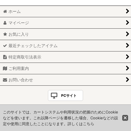
ホーム
＊白＊
マイページ
＊モノクロ＊
お気に入り
＊グレー&シルバー＊
最近チェックしたアイテム
＊ピンク＊
特定商取引法表示
＊グリーン＊
ご利用案内
＊ダークブラウン＊
お問い合わせ
＊イエロー＊
PCサイト
＊ブルー＊
Copyright(C)＊HoneyStyle＊. All Rights Reserved.
このサイトでは、カートシステムや利用状況の把握のためにCookie
さくら便り
当サイトに掲載の全てのコンテンツは著作権法で保護されています
などを使います。これ以降ページを遷移した場合、Cookieなどの設
定や使用に同意したことになります。詳しくは
こちら
クリスマス
Powered by
おちゃのこネット
ネットショップ作成サービス