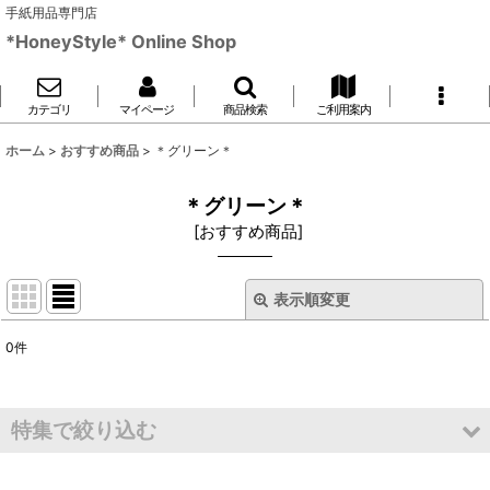
手紙用品専門店
*HoneyStyle* Online Shop
カテゴリ
マイページ
商品検索
ご利用案内
ホーム
>
おすすめ商品
>
＊グリーン＊
＊グリーン＊
[
おすすめ商品
]
表示順変更
閉じる
0
件
表示数
:
並び順
:
特集で絞り込む
絞り込む
＊紫＊