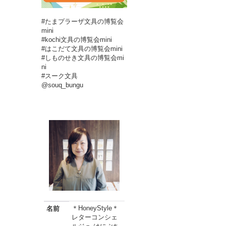
#たまプラーザ文具の博覧会
mini
#kochi文具の博覧会mini
#はこだて文具の博覧会mini
#しものせき文具の博覧会mi
ni
#スーク文具
@souq_bungu
＊HoneyStyle＊
名前
レターコンシェ