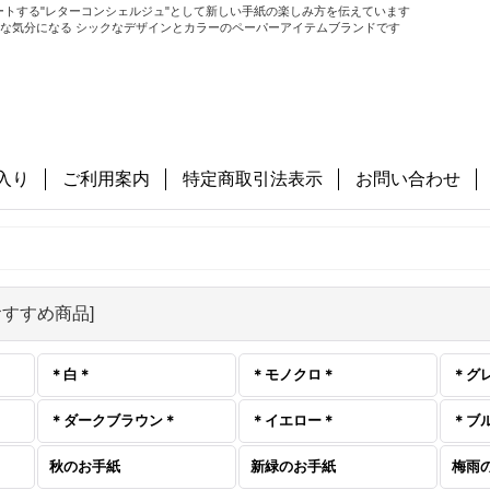
トする"レターコンシェルジュ"として新しい手紙の楽しみ方を伝えています
で幸せな気分になる シックなデザインとカラーのペーパーアイテムブランドです
入り
ご利用案内
特定商取引法表示
お問い合わせ
おすすめ商品
]
＊白＊
＊モノクロ＊
＊グ
＊ダークブラウン＊
＊イエロー＊
＊ブ
秋のお手紙
新緑のお手紙
梅雨