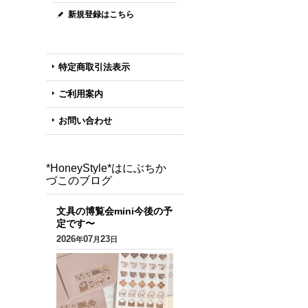
新規登録はこちら
特定商取引法表示
ご利用案内
お問い合わせ
*HoneyStyle*はにぶちか
づこのブログ
文具の博覧会mini今後の予
定です〜
2026
07
23
年
月
日