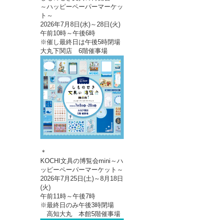
～ハッピーペーパーマーケッ
ト～
2026年7月8日(水)～28日(火)
午前10時～午後6時
※催し最終日は午後5時閉場
大丸下関店 6階催事場
＊
KOCHI文具の博覧会mini～ハ
ッピーペーパーマーケット～
2026年7月25日(土)～8月18日
(火)
午前11時～午後7時
※最終日のみ午後3時閉場
高知大丸 本館5階催事場