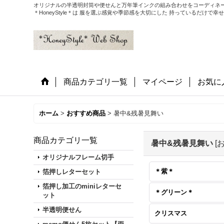
オリジナルの半透明封筒や便せんと万年筆インクの組み合わせをコーディネー
＊HoneyStyle＊は 服を選ぶ感覚や季節感を大切にした 持っているだけ
商品カテゴリ一覧
マイページ
お気に
ホーム
>
おすすめ商品
>
暑中&残暑見舞い
商品カテゴリ一覧
暑中&残暑見舞い
[
オリジナルフレーム切手
＊紫＊
箔押しレターセット
箔押し加工のminiレターセ
＊グリーン＊
ット
半透明便せん
クリスマス