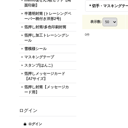
memo便せん5枚セット【両
面印刷】
半透明封筒 (トレーシングペ
ーパー柄付き洋形2号)
表示数
:
箔押し封筒/多色印刷封筒
0
件
箔押し加工トレーシングシ
ール
雪模様シール
マスキングテープ
スタンプ(はんこ)
箔押しメッセージカード
【A7サイズ】
箔押し封筒【メッセージカ
ード用】
ログイン
ログイン