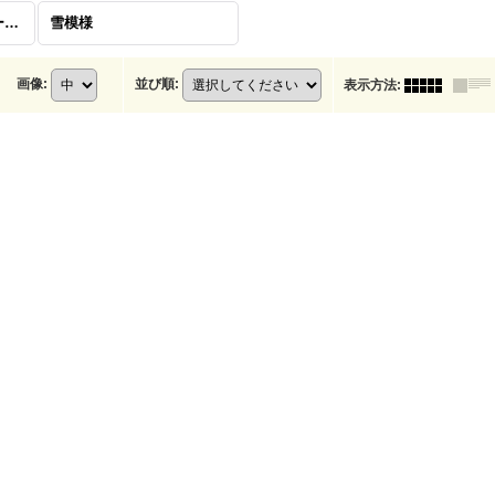
＊切手・マスキングテープ・うちわレター＊
雪模様
画像
:
並び順
:
表示方法
: