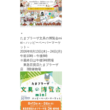
＊
たまプラーザ文具の博覧会mi
ni～ハッピーペーパーマーケ
ット～
2026年8月13日(木)～24日(月)
午前10時～午後8時
※最終日は午後5時閉場
東急百貨店たまプラーザ
店 3階催物場