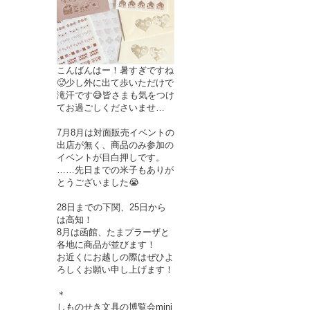
こんばんはー！暑すぎですね
🥵少し外に出て歩いただけで
滝汗です😅皆さまも気をつけ
てお過ごしくださいませ…
7月8月は対面販売イベントの
出店が無く、商品のみ参加の
イベントが目白押しです。
……先日までの米子もありが
とうございました😭
28日までの下関、25日から
は高知！
8月は函館、たまプラーザと
各地に商品が並びます！
お近くにお越しの際はぜひよ
ろしくお願い申し上げます！
＊
しものせき文具の博覧会mini