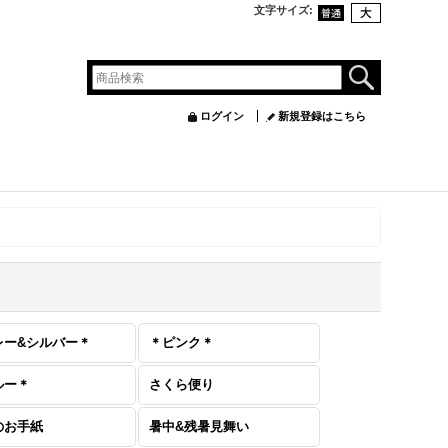
文字サイズ
:
ログイン
新規登録はこちら
レー&シルバー＊
＊ピンク＊
ルー＊
さくら便り
のお手紙
暑中&残暑見舞い