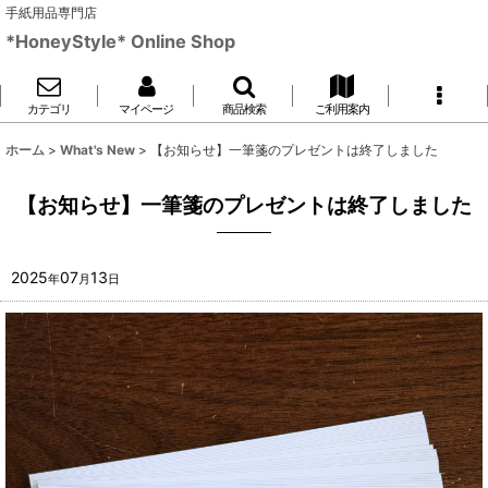
手紙用品専門店
*HoneyStyle* Online Shop
カテゴリ
マイページ
商品検索
ご利用案内
ホーム
>
What's New
>
【お知らせ】一筆箋のプレゼントは終了しました
【お知らせ】一筆箋のプレゼントは終了しました
2025
07
13
年
月
日