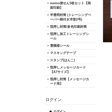
memo便せん5枚セット【両
面印刷】
半透明封筒 (トレーシングペ
ーパー柄付き洋形2号)
箔押し封筒/多色印刷封筒
箔押し加工トレーシングシ
ール
雪模様シール
マスキングテープ
スタンプ(はんこ)
箔押しメッセージカード
【A7サイズ】
箔押し封筒【メッセージカ
ード用】
ログイン
ログイン