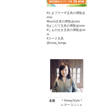
#たまプラーザ文具の博覧会
mini
#kochi文具の博覧会mini
#はこだて文具の博覧会mini
#しものせき文具の博覧会mi
ni
#スーク文具
@souq_bungu
＊HoneyStyle＊
名前
レターコンシェ