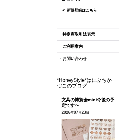
新規登録はこちら
特定商取引法表示
ご利用案内
お問い合わせ
*HoneyStyle*はにぶちか
づこのブログ
文具の博覧会mini今後の予
定です〜
2026
07
23
年
月
日