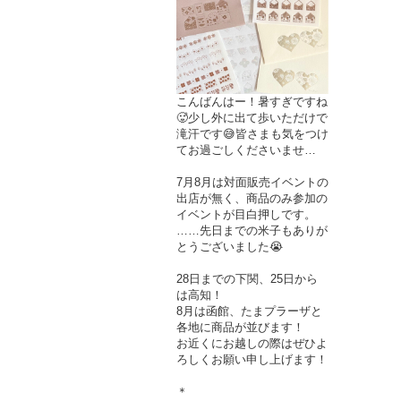
こんばんはー！暑すぎですね
🥵少し外に出て歩いただけで
滝汗です😅皆さまも気をつけ
てお過ごしくださいませ…
7月8月は対面販売イベントの
出店が無く、商品のみ参加の
イベントが目白押しです。
……先日までの米子もありが
とうございました😭
28日までの下関、25日から
は高知！
8月は函館、たまプラーザと
各地に商品が並びます！
お近くにお越しの際はぜひよ
ろしくお願い申し上げます！
＊