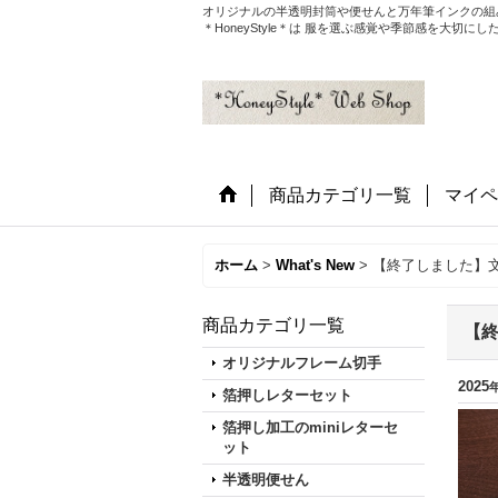
オリジナルの半透明封筒や便せんと万年筆インクの組
＊HoneyStyle＊は 服を選ぶ感覚や季節感を大
商品カテゴリ一覧
マイペ
ホーム
>
What's New
>
【終了しました】文
商品カテゴリ一覧
【終
オリジナルフレーム切手
2025
箔押しレターセット
箔押し加工のminiレターセ
ット
半透明便せん