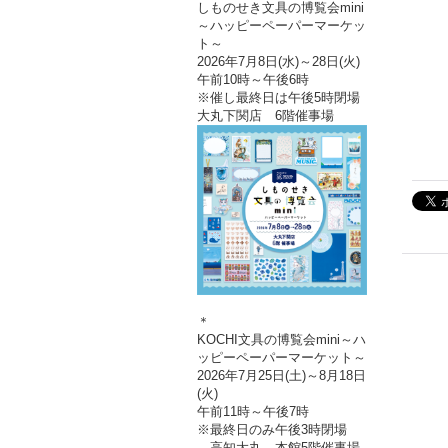
しものせき文具の博覧会mini
～ハッピーペーパーマーケッ
ト～
2026年7月8日(水)～28日(火)
午前10時～午後6時
※催し最終日は午後5時閉場
大丸下関店 6階催事場
＊
KOCHI文具の博覧会mini～ハ
ッピーペーパーマーケット～
2026年7月25日(土)～8月18日
(火)
午前11時～午後7時
※最終日のみ午後3時閉場
高知大丸 本館5階催事場