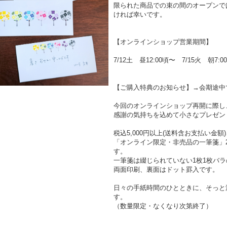
限られた商品での束の間のオープンで
ければ幸いです。
【オンラインショップ営業期間】
7/12土 昼12:00頃〜 7/15火 朝7
【ご購入特典のお知らせ】→会期途中
今回のオンラインショップ再開に際し
感謝の気持ちを込めて小さなプレゼン
税込5,000円以上(送料含お支払い金
「オンライン限定・非売品の一筆箋」2
す。
一筆箋は綴じられていない1枚1枚バ
両面印刷、裏面はドット罫入です。
日々の手紙時間のひとときに、そっと
す。
（数量限定・なくなり次第終了）