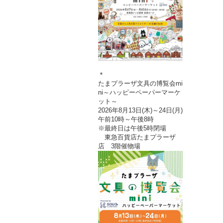
＊
たまプラーザ文具の博覧会mi
ni～ハッピーペーパーマーケ
ット～
2026年8月13日(木)～24日(月)
午前10時～午後8時
※最終日は午後5時閉場
東急百貨店たまプラーザ
店 3階催物場