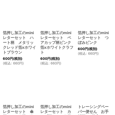
箔押し加工のmini
箔押し加工のmini
箔押し加工のmini
レターセット ハ
レターセット ペ
レターセット つ
ート柄 メタリッ
アカップ柄ピンク
ぼみピンク
クレッド箔xホワイ
箔xホワイトクラフ
600
円
(税別)
トブラウン
ト
(
税込
:
660
円
)
600
円
(税別)
600
円
(税別)
(
税込
:
660
円
)
(
税込
:
660
円
)
箔押し加工のmini
箔押し加工のmini
トレーシングペー
レターセット 傘
レターセット カ
パー便せん お手