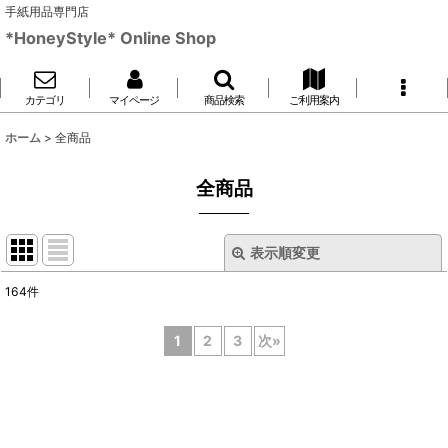
手紙用品専門店
*HoneyStyle* Online Shop
カテゴリ
マイページ
商品検索
ご利用案内
ホーム
>
全商品
全商品
表示順変更
閉じる
164
件
表示数
:
1
2
3
次
»
並び順
:
絞り込む