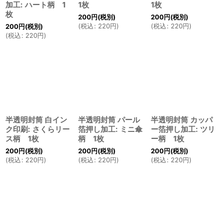
加工: ハート柄 1
1枚
1枚
枚
200
円
(税別)
200
円
(税別)
(
税込
:
220
円
)
(
税込
:
220
円
)
200
円
(税別)
(
税込
:
220
円
)
半透明封筒 白イン
半透明封筒 パール
半透明封筒 カッパ
ク印刷: さくらリー
箔押し加工: ミニ傘
ー箔押し加工: ツリ
ス柄 1枚
柄 1枚
ー柄 1枚
200
円
(税別)
200
円
(税別)
200
円
(税別)
(
税込
:
220
円
)
(
税込
:
220
円
)
(
税込
:
220
円
)