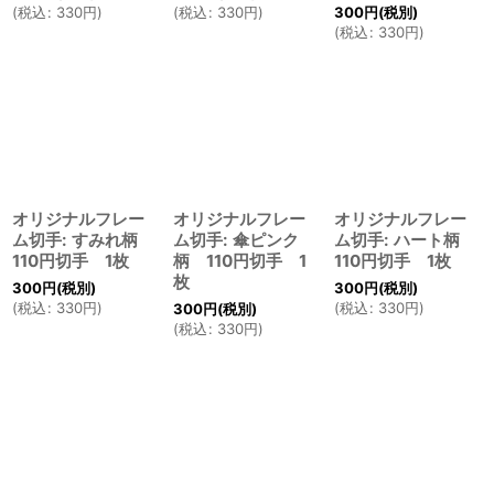
300
円
(税別)
(
税込
:
330
円
)
(
税込
:
330
円
)
(
税込
:
330
円
)
オリジナルフレー
オリジナルフレー
オリジナルフレー
ム切手: すみれ柄
ム切手: 傘ピンク
ム切手: ハート柄
110円切手 1枚
柄 110円切手 1
110円切手 1枚
枚
300
円
(税別)
300
円
(税別)
(
税込
:
330
円
)
(
税込
:
330
円
)
300
円
(税別)
(
税込
:
330
円
)