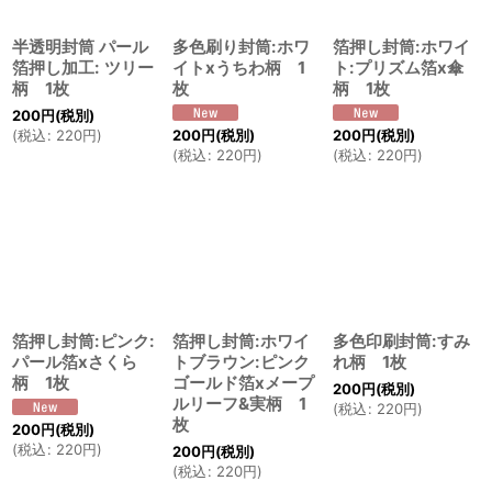
半透明封筒 パール
多色刷り封筒:ホワ
箔押し封筒:ホワイ
箔押し加工: ツリー
イトxうちわ柄 1
ト:プリズム箔x傘
柄 1枚
枚
柄 1枚
200
円
(税別)
200
円
(税別)
200
円
(税別)
(
税込
:
220
円
)
(
税込
:
220
円
)
(
税込
:
220
円
)
箔押し封筒:ピンク:
箔押し封筒:ホワイ
多色印刷封筒:すみ
パール箔xさくら
トブラウン:ピンク
れ柄 1枚
柄 1枚
ゴールド箔xメープ
200
円
(税別)
ルリーフ&実柄 1
(
税込
:
220
円
)
枚
200
円
(税別)
(
税込
:
220
円
)
200
円
(税別)
(
税込
:
220
円
)