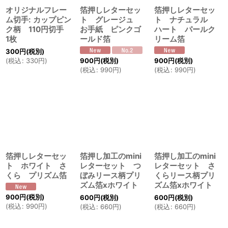
オリジナルフレー
箔押しレターセッ
箔押しレターセッ
ム切手: カップピン
ト グレージュ
ト ナチュラル
ク柄 110円切手
お手紙 ピンクゴ
ハート パールク
1枚
ールド箔
リーム箔
300
円
(税別)
900
円
(税別)
900
円
(税別)
(
税込
:
330
円
)
(
税込
:
990
円
)
(
税込
:
990
円
)
箔押しレターセッ
箔押し加工のmini
箔押し加工のmini
ト ホワイト さ
レターセット つ
レターセット さ
くら プリズム箔
ぼみリース柄プリ
くらリース柄プリ
ズム箔xホワイト
ズム箔xホワイト
900
円
(税別)
600
円
(税別)
600
円
(税別)
(
税込
:
990
円
)
(
税込
:
660
円
)
(
税込
:
660
円
)