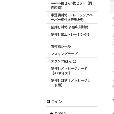
memo便せん5枚セット【両
面印刷】
半透明封筒 (トレーシングペ
ーパー柄付き洋形2号)
箔押し封筒/多色印刷封筒
箔押し加工トレーシングシ
ール
雪模様シール
マスキングテープ
スタンプ(はんこ)
箔押しメッセージカード
【A7サイズ】
箔押し封筒【メッセージカ
ード用】
ログイン
ログイン