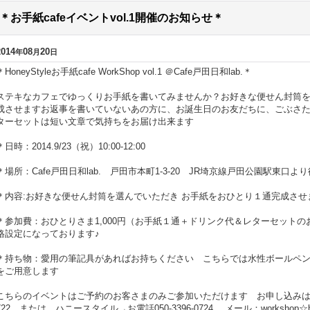
＊お手紙cafeイベントvol.1開催のお知らせ＊
2014
08
20
年
月
日
＊HoneyStyleお手紙cafe WorkShop vol.1 ＠Cafe戸田日和lab.＊
ステキなカフェでゆっくりお手紙を書いてみませんか？お好きな便せん封筒
成させますお返事を書いていないあの方に、お誕生日のお友だちに、ごぶさたし
ターセットは短い文章で気持ちをお届け出来ます
＊日時：2014.9/23（祝）10:00-12:00
＊場所：Cafe戸田日和lab. 戸田市本町1-3-20 JR埼京線戸田公園駅東口よ
＊内容:お好きな便せん封筒を選んでいただき お手紙をおひとり１通完成させ
＊参加費：おひとりさま1,000円（お手紙１通＋ドリンク代＆レターセット
格設定になっております♪
＊持ち物：愛用の筆記具があればお持ちください こちらでは水性ボールペ
をご用意します
こちらのイベントはご予約のお客さまのみご参加いただけます お申し込みは Cafe
722 または ハニースタイル→お電話050-3396-0724 メール：workshop☆ho