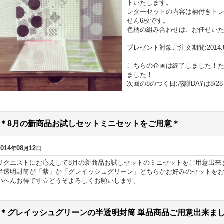
トいたします。
レターセットの内容は柄付きトレ
せん6枚です。
色柄の組み合わせは、お任せい
プレゼント対象ご注文期間:2014.8/11
こちらの企画は終了しました！
ました！
次回の8のつく日:感謝DAYは8/
＊8月の新商品お試しセットミニセットをご用意＊
2014
08
12
年
月
日
リクエストにお応えして8月の新商品お試しセットのミニセットをご用意出来
半透明封筒が「紫」か「グレイッシュグリーン」どちらかお好みのセットを
いへんお得です☆どうぞよろしくお願いします。
＊グレイッシュグリーンの半透明封筒 単品商品ご用意出来ま