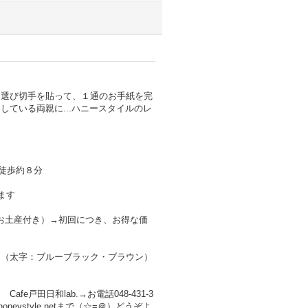
を選び切手を貼って、１通のお手紙を完
ている両親に...ハニースタイルのレ
り徒歩約８分
ます
のお土産付き）→初回につき、お得な価
ン（太字：ブルーブラック・ブラウン）
戸田日和lab.→お電話048-431-3
neystyle.netまで（☆=＠）どうぞよ