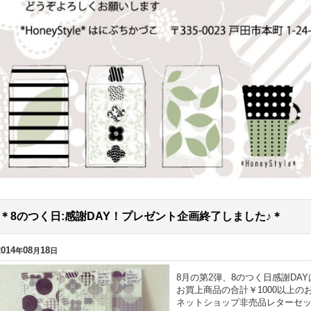
＊8のつく日:感謝DAY！プレゼント企画終了しました♪＊
2014
08
18
年
月
日
8月の第2弾、8のつく日感謝DA
お買上商品の合計￥1000以上の
ネットショップ非売品レターセット