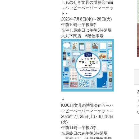
しものせき文具の博覧会mini
～ハッピーペーパーマーケッ
ト～
2026年7月8日(水)～28日(火)
午前10時～午後6時
※催し最終日は午後5時閉場
大丸下関店 6階催事場
＊
KOCHI文具の博覧会mini～ハ
ッピーペーパーマーケット～
2026年7月25日(土)～8月18日
(火)
午前11時～午後7時
※最終日のみ午後3時閉場
高知大丸 本館5階催事場