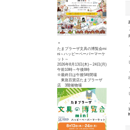
＊
たまプラーザ文具の博覧会mi
ni～ハッピーペーパーマーケ
ット～
2026年8月13日(木)～24日(月)
午前10時～午後8時
※最終日は午後5時閉場
東急百貨店たまプラーザ
店 3階催物場