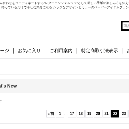
み合わせをコーディネートする"レターコンシェルジュ"として新しい手紙の楽しみ方を伝え
切にした 持っているだけで幸せな気分になる シックなデザインとカラーのペーパーアイテムブラ
ージ
お気に入り
ご利用案内
特定商取引法表示
t's New
件
«
前
1
...
17
18
19
20
21
22
23