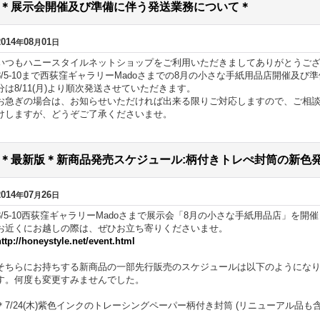
＊展示会開催及び準備に伴う発送業務について＊
2014
08
01
年
月
日
いつもハニースタイルネットショップをご利用いただきましてありがとうご
8/5-10まで西荻窪ギャラリーMadoさまでの8月の小さな手紙用品店開催及び準
分は8/11(月)より順次発送させていただきます。
お急ぎの場合は、お知らせいただければ出来る限りご対応しますので、ご相
けしますが、どうぞご了承くださいませ。
＊最新版＊新商品発売スケジュール:柄付きトレぺ封筒の新色
2014
07
26
年
月
日
8/5-10西荻窪ギャラリーMadoさまで展示会「8月の小さな手紙用品店」を開
お近くにお越しの際は、ぜひお立ち寄りくださいませ。
http://honeystyle.net/event.html
そちらにお持ちする新商品の一部先行販売のスケジュールは以下のようにな
す。何度も変更すみませんでした。
＊7/24(木)紫色インクのトレーシングペーパー柄付き封筒 (リニューアル品も