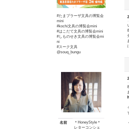
#たまプラーザ文具の博覧会
mini
#kochi文具の博覧会mini
#はこだて文具の博覧会mini
#しものせき文具の博覧会mi
ni
#スーク文具
@souq_bungu
＊HoneyStyle＊
名前
レターコンシェ