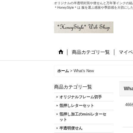
オリジナルの半透明封筒や便せんと万年筆インクの組
＊HoneyStyle＊は 服を選ぶ感覚や季節感を大
商品カテゴリ一覧
マイペ
ホーム
>
What's New
商品カテゴリ一覧
Wha
オリジナルフレーム切手
466
箔押しレターセット
箔押し加工のminiレターセ
ット
半透明便せん