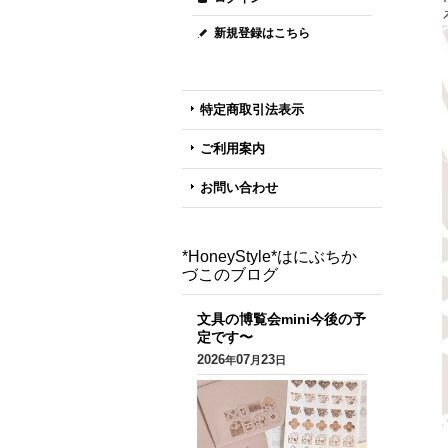
新規登録はこちら
特定商取引法表示
ご利用案内
お問い合わせ
*HoneyStyle*はにぶちか
づこのブログ
文具の博覧会mini今後の予
定です〜
2026
07
23
年
月
日