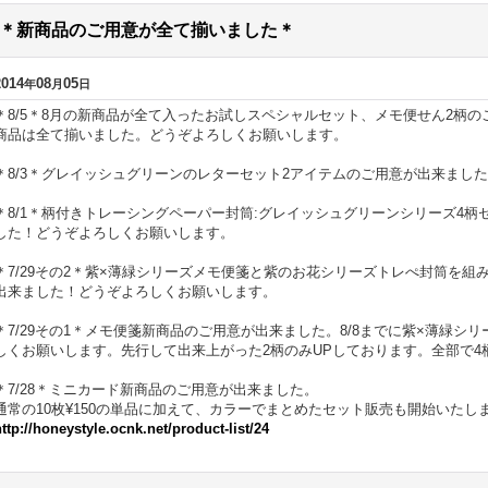
＊新商品のご用意が全て揃いました＊
2014
08
05
年
月
日
＊8/5＊8月の新商品が全て入ったお試しスペシャルセット、メモ便せん2柄
商品は全て揃いました。どうぞよろしくお願いします。
＊8/3＊グレイッシュグリーンのレターセット2アイテムのご用意が出来まし
＊8/1＊柄付きトレーシングペーパー封筒:グレイッシュグリーンシリーズ4柄
した！どうぞよろしくお願いします。
＊7/29その2＊紫×薄緑シリーズメモ便箋と紫のお花シリーズトレぺ封筒を組み
出来ました！どうぞよろしくお願いします。
＊7/29その1＊メモ便箋新商品のご用意が出来ました。8/8までに紫×薄緑シ
しくお願いします。先行して出来上がった2柄のみUPしております。全部で4
＊7/28＊ミニカード新商品のご用意が出来ました。
通常の10枚¥150の単品に加えて、カラーでまとめたセット販売も開始いた
http://honeystyle.ocnk.net/product-list/24