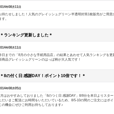
2014
08
11
年
月
日
お待たせしました！人気のグレイッシュグリーン半透明封筒1枚販売がご用意
ます。
＊ランキング更新しました＊
2014
08
11
年
月
日
昨日までの「8月の小さな手紙用品店」の結果とあわせて人気ランキングを更
新商品グレイッシュグリーンのはっぱ柄が大人気です！
＊8の付く日:感謝DAY！ポイント10倍です！＊
2014
08
05
年
月
日
7月はおやすみしておりました「8のつく日:感謝DAY」8/8分を本日よりスタ
ただいまご配送にお時間をいただいているため、8/5-10の間のご注文にはポ
この機会にぜひご利用お待ちしております♪