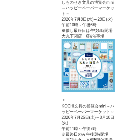
しものせき文具の博覧会mini
～ハッピーペーパーマーケッ
ト～
2026年7月8日(水)～28日(火)
午前10時～午後6時
※催し最終日は午後5時閉場
大丸下関店 6階催事場
＊
KOCHI文具の博覧会mini～ハ
ッピーペーパーマーケット～
2026年7月25日(土)～8月18日
(火)
午前11時～午後7時
※最終日のみ午後3時閉場
高知大丸 本館5階催事場