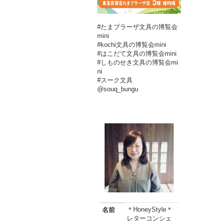
#たまプラーザ文具の博覧会
mini
#kochi文具の博覧会mini
#はこだて文具の博覧会mini
#しものせき文具の博覧会mi
ni
#スーク文具
@souq_bungu
＊HoneyStyle＊
名前
レターコンシェ