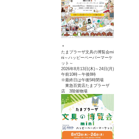
＊
たまプラーザ文具の博覧会mi
ni～ハッピーペーパーマーケ
ット～
2026年8月13日(木)～24日(月)
午前10時～午後8時
※最終日は午後5時閉場
東急百貨店たまプラーザ
店 3階催物場