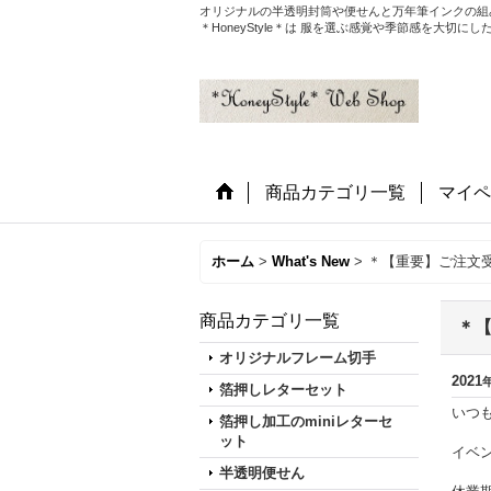
オリジナルの半透明封筒や便せんと万年筆インクの組
＊HoneyStyle＊は 服を選ぶ感覚や季節感を大
商品カテゴリ一覧
マイペ
ホーム
>
What's New
>
＊【重要】ご注文
商品カテゴリ一覧
＊
オリジナルフレーム切手
2021
箔押しレターセット
いつも
箔押し加工のminiレターセ
ット
イベ
半透明便せん