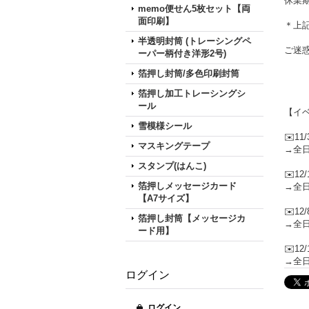
休業期
memo便せん5枚セット【両
面印刷】
＊上
半透明封筒 (トレーシングペ
ご迷
ーパー柄付き洋形2号)
箔押し封筒/多色印刷封筒
箔押し加工トレーシングシ
ール
【イ
雪模様シール
✉️1
マスキングテープ
→全
スタンプ(はんこ)
✉️1
箔押しメッセージカード
→全
【A7サイズ】
✉️1
箔押し封筒【メッセージカ
→全
ード用】
✉️1
→全
ログイン
ログイン