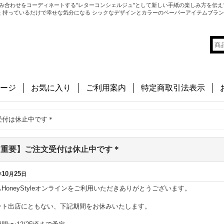
み合わせをコーディネートする"レターコンシェルジュ"として新しい手紙の楽しみ方を伝え
切にした 持っているだけで幸せな気分になる シックなデザインとカラーのペーパーアイテムブラ
ージ
お気に入り
ご利用案内
特定商取引法表示
受付は休止中です＊
【重要】ご注文受付は休止中です＊
10
25
年
月
日
HoneyStyleオンラインをご利用いただきありがとうございます。
ント出店にともない、下記期間をお休みいたします。