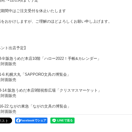
間:〜12/25頃まで予定
記期間中はご注文受付を休止いたします
惑をおかけしますが、ご理解のほどよろしくお願い申し上げます。
ベント出店予定】
1/3-9:阪急うめだ本店10階「ハロー2022！手帳&カレンダー」
日対面販売
2/1-6:札幌大丸「SAPPORO文具の博覧会」
日対面販売
2/8-14:阪急うめだ本店9階祝祭広場「クリスマスマーケット」
日対面販売
2/16-22:ながの東急「ながの文具の博覧会」
日対面販売
Facebookでシェア