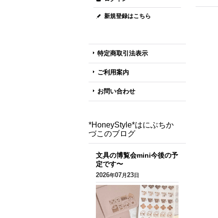
新規登録はこちら
特定商取引法表示
ご利用案内
お問い合わせ
*HoneyStyle*はにぶちか
づこのブログ
文具の博覧会mini今後の予
定です〜
2026
07
23
年
月
日