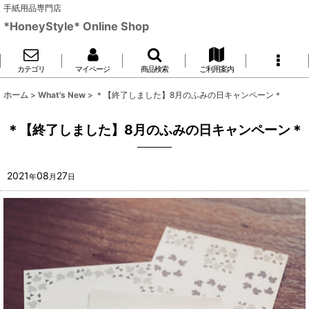
手紙用品専門店
*HoneyStyle* Online Shop
カテゴリ
マイページ
商品検索
ご利用案内
ホーム
>
What's New
>
＊【終了しました】8月のふみの日キャンペーン＊
＊【終了しました】8月のふみの日キャンペーン＊
2021
08
27
年
月
日