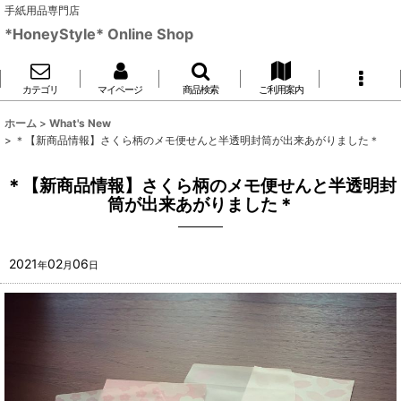
手紙用品専門店
*HoneyStyle* Online Shop
カテゴリ
マイページ
商品検索
ご利用案内
ホーム
>
What's New
>
＊【新商品情報】さくら柄のメモ便せんと半透明封筒が出来あがりました＊
＊【新商品情報】さくら柄のメモ便せんと半透明封
筒が出来あがりました＊
2021
02
06
年
月
日