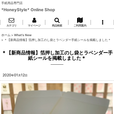
手紙用品専門店
*HoneyStyle* Online Shop
カテゴリ
マイページ
商品検索
ご利用案内
ホーム
>
What's New
>
＊【新商品情報】箔押し加工のし袋とラベンダー手紙シールを掲載しました＊
＊【新商品情報】箔押し加工のし袋とラベンダー手
紙シールを掲載しました＊
2020
01
12
年
月
日