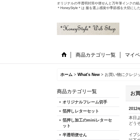
オリジナルの半透明封筒や便せんと万年筆インクの組
＊HoneyStyle＊は 服を選ぶ感覚や季節感を大
商品カテゴリ一覧
マイペ
ホーム
>
What's New
>
お買い物にクレジ
商品カテゴリ一覧
お
オリジナルフレーム切手
2012
箔押しレターセット
本日
箔押し加工のminiレターセ
どう
ット
イプ
半透明便せん