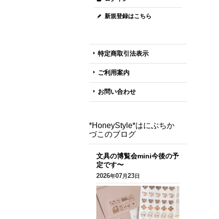
新規登録はこちら
特定商取引法表示
ご利用案内
お問い合わせ
*HoneyStyle*はにぶちか
づこのブログ
文具の博覧会mini今後の予
定です〜
2026
07
23
年
月
日