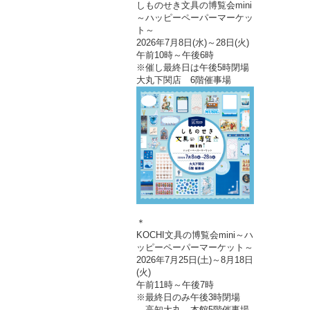
しものせき文具の博覧会mini
～ハッピーペーパーマーケッ
ト～
2026年7月8日(水)～28日(火)
午前10時～午後6時
※催し最終日は午後5時閉場
大丸下関店 6階催事場
＊
KOCHI文具の博覧会mini～ハ
ッピーペーパーマーケット～
2026年7月25日(土)～8月18日
(火)
午前11時～午後7時
※最終日のみ午後3時閉場
高知大丸 本館5階催事場