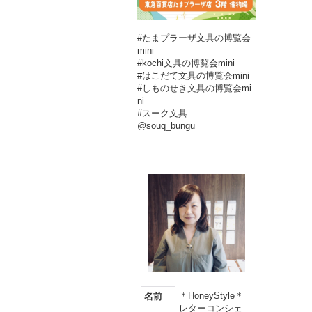
#たまプラーザ文具の博覧会
mini
#kochi文具の博覧会mini
#はこだて文具の博覧会mini
#しものせき文具の博覧会mi
ni
#スーク文具
@souq_bungu
＊HoneyStyle＊
名前
レターコンシェ