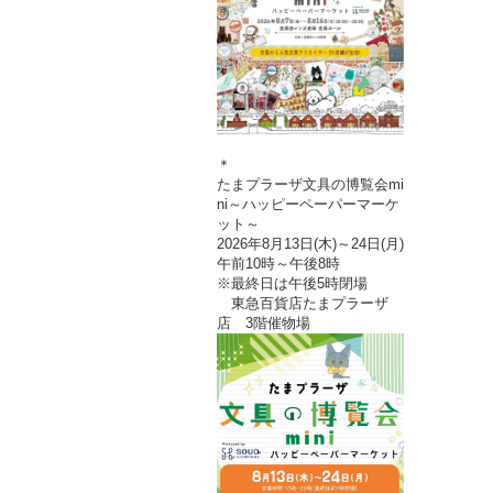
＊
たまプラーザ文具の博覧会mi
ni～ハッピーペーパーマーケ
ット～
2026年8月13日(木)～24日(月)
午前10時～午後8時
※最終日は午後5時閉場
東急百貨店たまプラーザ
店 3階催物場