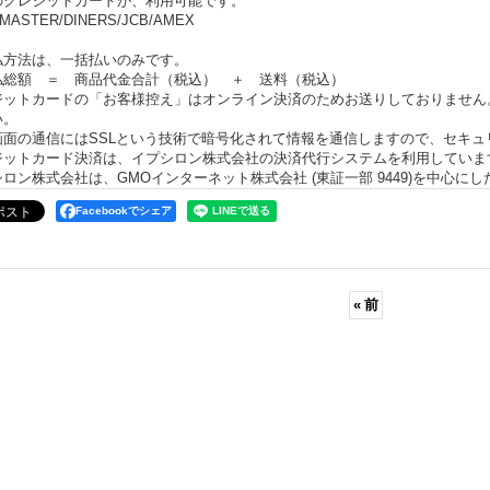
のクレジットカードが、利用可能です。
/MASTER/DINERS/JCB/AMEX
払方法は、一括払いのみです。
払総額 ＝ 商品代金合計（税込） ＋ 送料（税込）
ジットカードの「お客様控え」はオンライン決済のためお送りしておりません
い。
画面の通信にはSSLという技術で暗号化されて情報を通信しますので、セキュ
ジットカード決済は、イプシロン株式会社の決済代行システムを利用していま
ロン株式会社は、GMOインターネット株式会社 (東証一部 9449)を中心にしたGM
Facebookでシェア
«
前