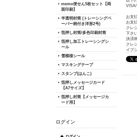
以下
memo便せん5枚セット【両
VISA
面印刷】
お支
半透明封筒 (トレーシングペ
お支
ーパー柄付き洋形2号)
クレ
箔押し封筒/多色印刷封筒
下さ
決済
箔押し加工トレーシングシ
クレ
ール
イプシ
雪模様シール
マスキングテープ
スタンプ(はんこ)
箔押しメッセージカード
【A7サイズ】
箔押し封筒【メッセージカ
ード用】
ログイン
ログイン