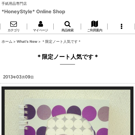
手紙用品専門店
*HoneyStyle* Online Shop
カテゴリ
マイページ
商品検索
ご利用案内
ホーム
>
What's New
>
＊限定ノート人気です＊
＊限定ノート人気です＊
2013
03
09
年
月
日