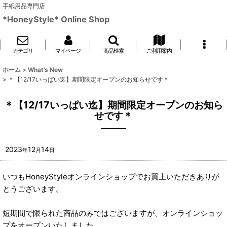
手紙用品専門店
*HoneyStyle* Online Shop
カテゴリ
マイページ
商品検索
ご利用案内
ホーム
>
What's New
>
＊【12/17いっぱい迄】期間限定オープンのお知らせです＊
＊【12/17いっぱい迄】期間限定オープンのお知ら
せです＊
2023
12
14
年
月
日
いつもHoneyStyleオンラインショップでお買上いただきありが
とうございます。
短期間で限られた商品のみではございますが、オンラインショッ
プをオープンいたしました。